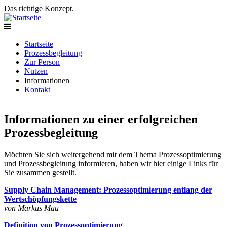
Direkt zum Inhalt
Skip to navigation
Das richtige Konzept.
Startseite
Prozessbegleitung
Hauptmenü
Zur Person
Nutzen
Informationen
Kontakt
Informationen zu einer erfolgreichen
Prozessbegleitung
Möchten Sie sich weitergehend mit dem Thema Prozessoptimierung
und Prozessbegleitung informieren, haben wir hier einige Links für
Sie zusammen gestellt.
Supply Chain Management: Prozessoptimierung entlang der
Wertschöpfungskette
von Markus Mau
Definition von Prozessoptimierung